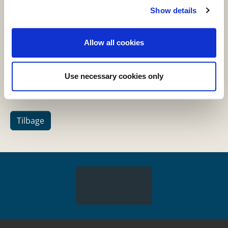
ved BLOX og målstregen er på Søren
Show details
Kierkegaards Plads.
Pris
:
Tilmeld dig DAC Arkitekturløb her
Allow all cookies
Arrangeret af
:
Dansk Arkitektur Center (DAC)
Use necessary cookies only
Tilbage