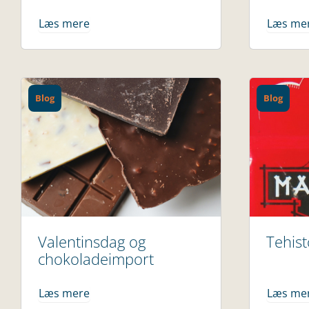
Læs mere
Læs me
Blog
Blog
Valentinsdag og
Tehist
chokoladeimport
Læs mere
Læs me