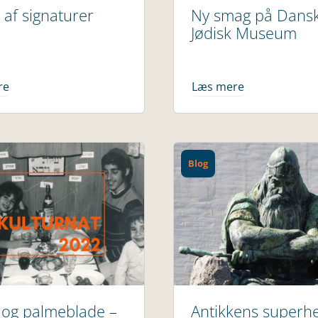
i af signaturer
Ny smag på Dans
Jødisk Museum
re
Læs mere
Blog
 og palmeblade –
Antikkens superhe