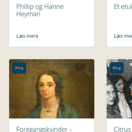
Phillip og Hanne
Et etu
Heyman
Læs mere
Læs me
Blog
Blog
Foregangskvinder -
Citrus