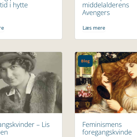
tid i hytte
middelalderens
Avengers
re
Læs mere
Blog
ngskvinder – Lis
Feminismens
sen
foregangskvinde