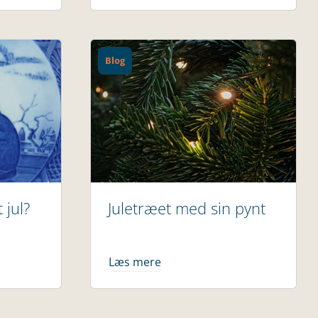
Blog
 jul?
Juletræet med sin pynt
Læs mere