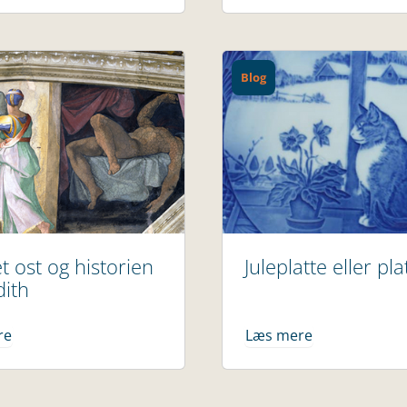
Blog
et ost og historien
Juleplatte eller plat
dith
re
Læs mere