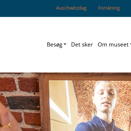
Auschwitzdag
Forskning
Besøg
Det sker
Om museet