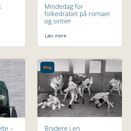
k
Mindedag for
folkedrabet på romaer
og sintier
Læs mere
Blog
lte –
Brydere i en