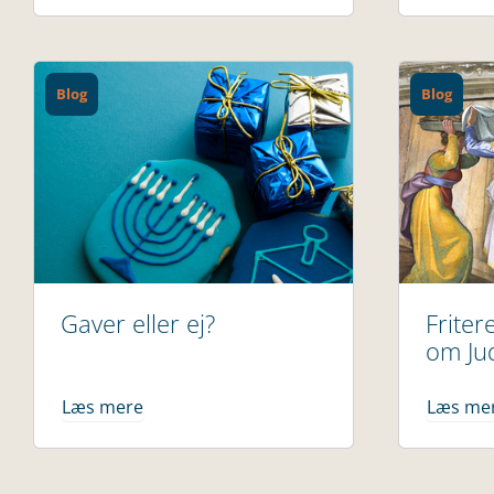
Blog
Blog
Gaver eller ej?
Friter
om Ju
Læs mere
Læs me