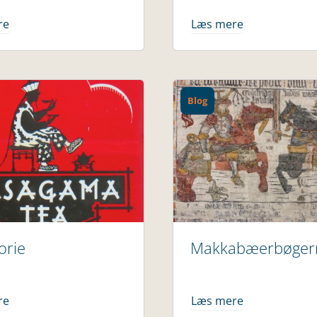
re
Læs mere
Blog
orie
Makkabæerbøger
re
Læs mere