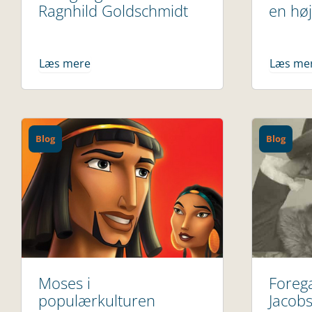
Ragnhild Goldschmidt
en høj
Læs mere
Læs me
Blog
Blog
Moses i
Forega
populærkulturen
Jacob