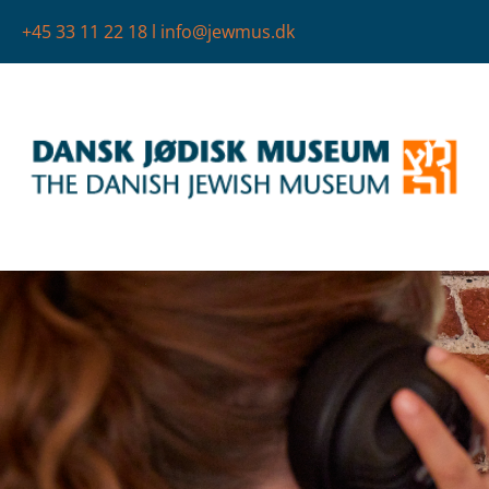
+45 33 11 22 18
l
info@jewmus.dk