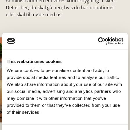
Administrationen er i vores kontorbygning "fisken".
Det er her, du skal gå hen, hvis du har donationer
eller skal til møde med os.
Show larger version
Show larger version
This website uses cookies
We use cookies to personalise content and ads, to
provide social media features and to analyse our traffic.
Show larger version
Show larger version
We also share information about your use of our site with
our social media, advertising and analytics partners who
may combine it with other information that you’ve
provided to them or that they’ve collected from your use
of their services.