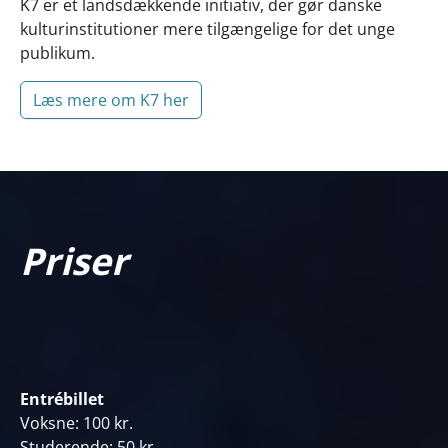
K7 er et landsdækkende initiativ, der gør danske
kulturinstitutioner mere tilgængelige for det unge
publikum.
Læs mere om K7 her
Priser
Entrébillet
Voksne: 100 kr.
Studerende: 50 kr.