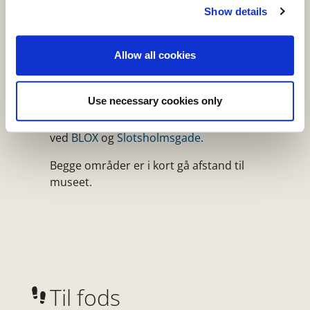
Show details
Parkering
Allow all cookies
Det er ikke muligt at parkere lige ved siden
af museet.
Use necessary cookies only
Vi kan dog anbefale parkering
ved
BLOX
og
Slotsholmsgade
.
Begge områder er i kort gå afstand til
museet.
Til fods