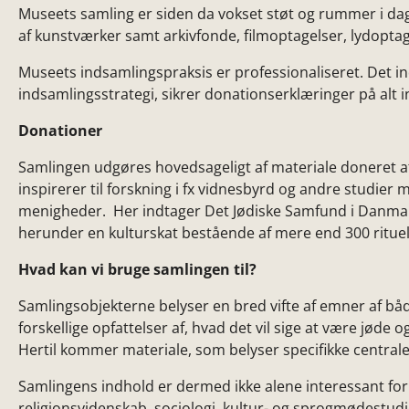
Museets samling er siden da vokset støt og rummer i dag
af kunstværker samt arkivfonde, filmoptagelser, lydopta
Museets indsamlingspraksis er professionaliseret. Det in
indsamlingsstrategi, sikrer donationserklæringer på alt i
Donationer
Samlingen udgøres hovedsageligt af materiale doneret af
inspirerer til forskning i fx vidnesbyrd og andre studier
menigheder. Her indtager Det Jødiske Samfund i Danmark
herunder en kulturskat bestående af mere end 300 rituell
Hvad kan vi bruge samlingen til?
Samlingsobjekterne belyser en bred vifte af emner af både
forskellige opfattelser af, hvad det vil sige at være jøde
Hertil kommer materiale, som belyser specifikke centrale
Samlingens indhold er dermed ikke alene interessant for 
religionsvidenskab, sociologi, kultur- og sprogmødestudi