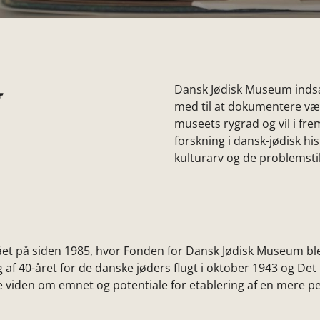
Dansk Jødisk Museum indsa
med til at dokumentere væs
museets rygrad og vil i fre
forskning i dansk-jødisk hi
kulturarv og de problemstill
tået på siden 1985, hvor Fonden for Dansk Jødisk Museum b
ing af 40-året for de danske jøders flugt i oktober 1943 og 
mere viden om emnet og potentiale for etablering af en mer