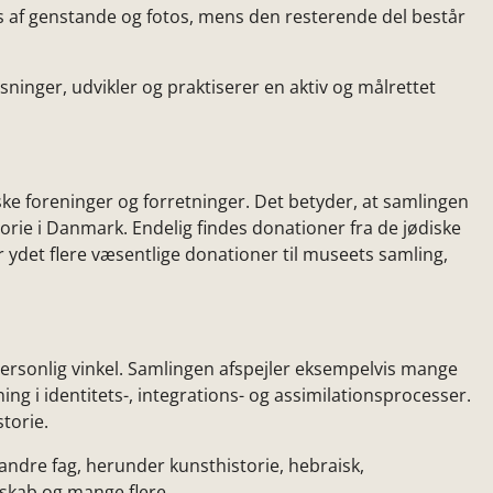
s af genstande og fotos, mens den resterende del består
ninger, udvikler og praktiserer en aktiv og målrettet
e foreninger og forretninger. Det betyder, at samlingen
torie i Danmark. Endelig findes donationer fra de jødiske
ydet flere væsentlige donationer til museets samling,
n personlig vinkel. Samlingen afspejler eksempelvis mange
ing i identitets-, integrations- og assimilationsprocesser.
storie.
andre fag, herunder kunsthistorie, hebraisk,
nskab og mange flere.