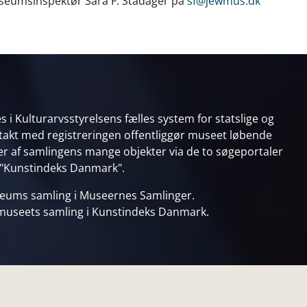
useumsinspektør Sara F. Stadager på
sf@jewmus.dk
 i Kulturarvsstyrelsens fælles system for statslige og
takt med registreringen offentliggør museet løbende
ner af samlingens mange objekter via de to søgeportaler
 "Kunstindeks Danmark".
seums samling i
Museernes Samlinger
.
 museets samling i
Kunstindeks Danmark
.