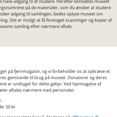
il have adgang til at studere. Herefter kontaktes museet
ringsnumrene på de materialer, som du ønsker at studere
sker adgang til samlingen, bedes oplyse museet om
ng. Det er muligt at få foretaget scanninger og kopier af
Museums samling efter nærmere aftale.
gger på fjernmagasin, og vi forbeholder os at opkræve et
ores genstande til brug på museet. Donatorer og deres
ne er undtaget for dette gebyr. Ved hjemtagelse af
eter aftales nærmere med personalet.
r.
e: 50 kr