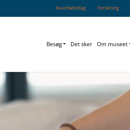
Auschwitzdag
Forskning
Besøg
Det sker
Om museet