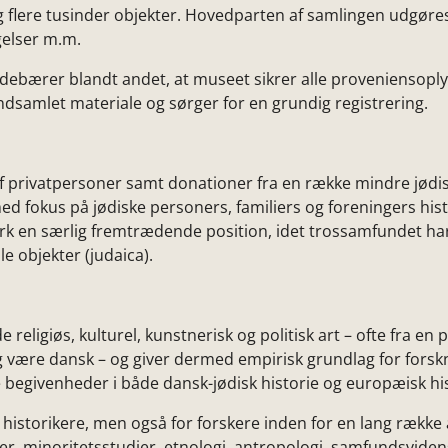
 flere tusinder objekter. Hovedparten af samlingen udgøre
gelser m.m.
debærer blandt andet, at museet sikrer alle proveniensoplys
ndsamlet materiale og sørger for en grundig registrering.
 privatpersoner samt donationer fra en række mindre jødisk
 med fokus på jødiske personers, familiers og foreningers his
 en særlig fremtrædende position, idet trossamfundet har 
e objekter (judaica).
 religiøs, kulturel, kunstnerisk og politisk art – ofte fra e
 og være dansk – og giver dermed empirisk grundlag for forskn
 begivenheder i både dansk-jødisk historie og europæisk hi
historikere, men også for forskere inden for en lang række 
er, minoritetsstudier, etnologi, antropologi, samfundsvide