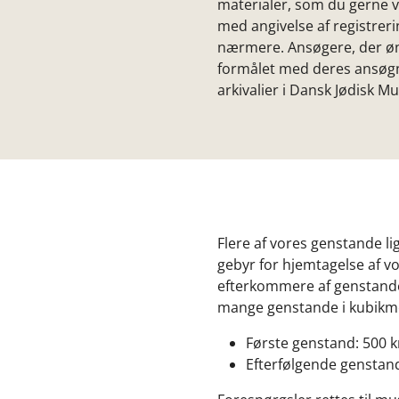
materialer, som du gerne v
med angivelse af registre
nærmere. Ansøgere, der øn
formålet med deres ansøgni
arkivalier i Dansk Jødisk 
Flere af vores genstande li
gebyr for hjemtagelse af v
efterkommere af genstande
mange genstande i kubikm
Første genstand: 500 k
Efterfølgende genstand