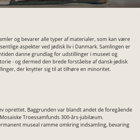
mler og bevarer alle typer af materialer, som kan være
entlige aspekter ved jødisk liv i Danmark. Samlingen er
mtiden danne grundlag for udstillinger i museet og
storie - og dermed den brede forståelse af dansk-jødisk
inger, der knytter sig til at tilhøre en minoritet.
lev oprettet. Baggrunden var blandt andet de foregående
Det Mosaiske Troessamfunds 300-års-jubilæum.
e permanent museal ramme omkring indsamling, bevaring