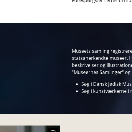
Forespørgsler rettes til m
Museets samling registreres
statsanerkendte museer. I 
beskrivelser og illustratio
"Museernes Samlinger" og
Søg i Dansk Jødisk Mu
Søg i kunstværkerne i