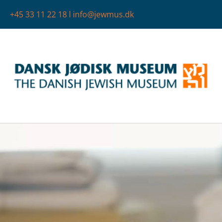
+45 33 11 22 18
l
info@jewmus.dk