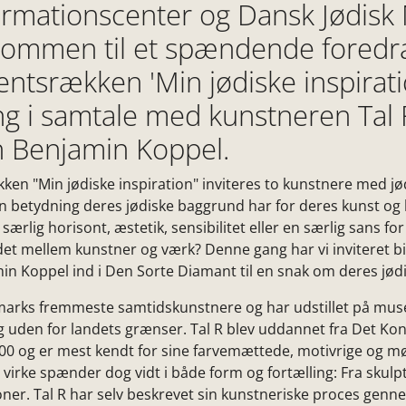
formationscenter og Dansk Jødis
kommen til et spændende foredr
ntsrækken 'Min jødiske inspirati
g i samtale med kunstneren Tal 
 Benjamin Koppel.
en "Min jødiske inspiration" inviteres to kunstnere med jø
n betydning deres jødiske baggrund har for deres kunst og
særlig horisont, æstetik, sensibilitet eller en særlig sans f
et mellem kunstner og værk? Denne gang har vi inviteret bi
n Koppel ind i Den Sorte Diamant til en snak om deres jødi
marks fremmeste samtidskunstnere og har udstillet på muse
g uden for landets grænser. Tal R blev uddannet fra Det Ko
00 og er mest kendt for sine farvemættede, motivrige og m
virke spænder dog vidt i både form og fortælling: Fra skulp
ationer. Tal R har selv beskrevet sin kunstneriske proces gen