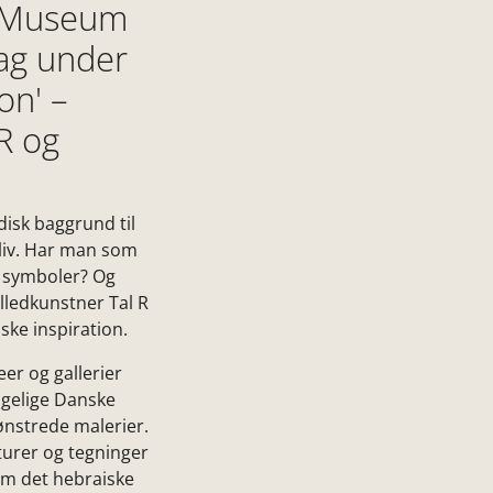
k Museum
ag under
on' –
R og
disk baggrund til
 liv. Har man som
or symboler? Og
lledkunstner Tal R
ske inspiration.
er og gallerier
ngelige Danske
ønstrede malerier.
turer og tegninger
nem det hebraiske