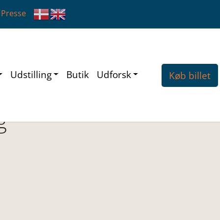
Presse
Udstilling
Butik
Udforsk
Køb billet
g