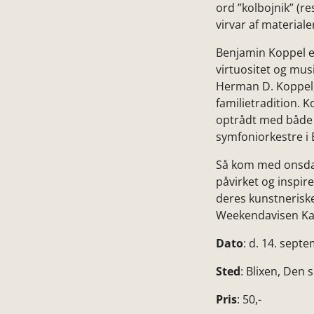
ord ”kolbojnik” (re
virvar af materiale
Benjamin Koppel er
virtuositet og mu
Herman D. Koppel,
familietradition. 
optrådt med både 
symfoniorkestre i
Så kom med onsdag
påvirket og inspir
deres kunstneriske
Weekendavisen Ka
Dato
: d. 14. septe
Sted
: Blixen, Den
Pris
: 50,-