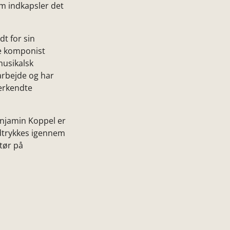
om indkapsler det
dt for sin
e komponist
musikalsk
arbejde og har
erkendte
enjamin Koppel er
udtrykkes igennem
ktør på