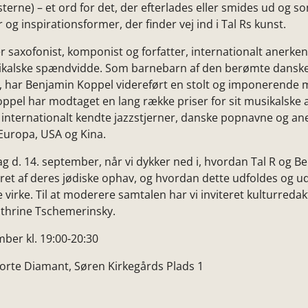
sterne) – et ord for det, der efterlades eller smides ud og s
r og inspirationsformer, der finder vej ind i Tal Rs kunst.
 saxofonist, komponist og forfatter, internationalt anerken
sikalske spændvidde. Som barnebarn af den berømte dansk
 har Benjamin Koppel videreført en stolt og imponerende 
Koppel har modtaget en lang række priser for sit musikalske 
internationalt kendte jazzstjerner, danske popnavne og an
 Europa, USA og Kina.
 d. 14. september, når vi dykker ned i, hvordan Tal R og B
eret af deres jødiske ophav, og hvordan dette udfoldes og 
 virke. Til at moderere samtalen har vi inviteret kulturreda
thrine Tschemerinsky.
mber kl. 19:00-20:30
 sorte Diamant, Søren Kirkegårds Plads 1