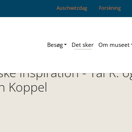
Auschwitzdag
Forskning
Besøg
Det sker
Om museet
ke inspiration - Tal R. o
n Koppel