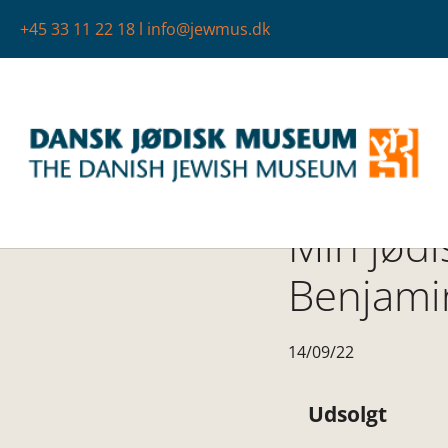
+45 33 11 22 18
l
info@jewmus.dk
Min jødis
Benjami
14/09/22
Udsolgt