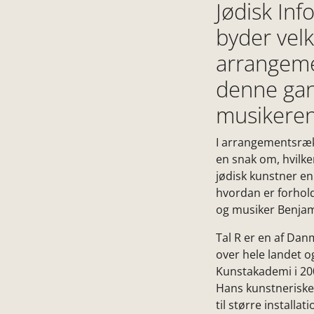
Jødisk In
byder vel
arrangeme
denne gan
musikeren
I arrangementsrækk
en snak om, hvilke
jødisk kunstner en 
hvordan er forhold
og musiker Benjami
Tal R er en af Dan
over hele landet o
Kunstakademi i 20
Hans kunstneriske 
til større install