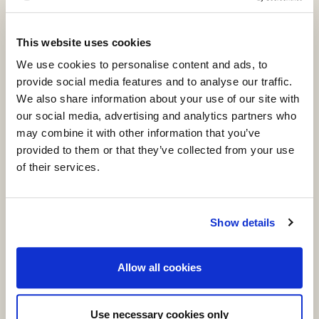
belyse dette.
This website uses cookies
We use cookies to personalise content and ads, to
Lørdag på Rød Scene
provide social media features and to analyse our traffic.
16:00 JANINA KATZ OG DE POLSKE JØDER I
We also share information about your use of our site with
DANMARK
.
our social media, advertising and analytics partners who
Lektor i sprog- og kulturstudier
may combine it with other information that you’ve
provided to them or that they’ve collected from your use
Jessica Ortener dykker sammen
of their services.
med museumsdirektør for Dansk
Jødisk Museum, Janus Møller
Jensen, ned i en samtale om de
Show details
polske jøder og om litteraturens
og immigrationens betydning for
Allow all cookies
Holocausterindringen.
Udgangspunktet er den polsk
Use necessary cookies only