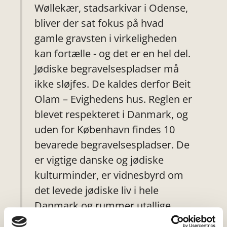
Wøllekær, stadsarkivar i Odense,
bliver der sat fokus på hvad
gamle gravsten i virkeligheden
kan fortælle - og det er en hel del.
Jødiske begravelsespladser må
ikke sløjfes. De kaldes derfor Beit
Olam – Evighedens hus. Reglen er
blevet respekteret i Danmark, og
uden for København findes 10
bevarede begravelsespladser. De
er vigtige danske og jødiske
kulturminder, er vidnesbyrd om
det levede jødiske liv i hele
Danmark og rummer utallige
personlige historier, der kan