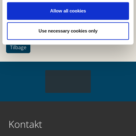
velkommen til at kontakte pædagogisk
udviklingskonsulent i Skoletjenesten Sidsel
Allow all cookies
Kirk på
23 35 03 66
/
cp2k@kk.dk
Use necessary cookies only
Tilbage
Kontakt