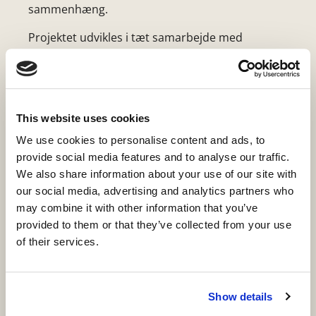
sammenhæng.
Projektet udvikles i tæt samarbejde med
Skoletjenesten, som har stor erfaring med at
udvikle undervisningsforløb, der engagerer
eleverne og styrker deres historiske forståelse.
Sammen sikrer vi, at undervisningen på museet
This website uses cookies
ikke kun er historisk præcis, men også
pædagogisk nytænkende og relevant, så
We use cookies to personalise content and ads, to
eleverne får en reflekteret og meningsfuld
provide social media features and to analyse our traffic.
læringsoplevelse.
We also share information about your use of our site with
our social media, advertising and analytics partners who
Projektet har fået støtte af Slots- og
may combine it with other information that you’ve
Kulturstyrelsen
provided to them or that they’ve collected from your use
of their services.
Projektet løber fra 2024 - 2027
Show details
Har du andre spørgsmål? Så er du