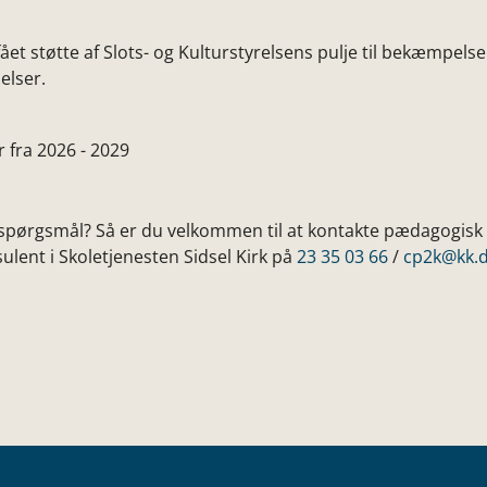
fået støtte af Slots- og Kulturstyrelsens pulje til bekæmpels
elser.
r fra 2026 - 2029
spørgsmål? Så er du velkommen til at kontakte pædagogisk
ulent i Skoletjenesten Sidsel Kirk på
23 35 03 66
/
cp2k@kk.