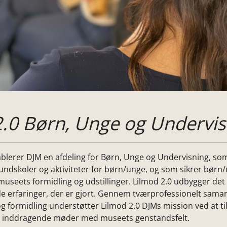
2.0 Børn, Unge og Undervis
blerer DJM en afdeling for Børn, Unge og Undervisning, som
rundskoler og aktiviteter for børn/unge, og som sikrer børn
 museets formidling og udstillinger. Lilmod 2.0 udbygger det 
de erfaringer, der er gjort. Gennem tværprofessionelt sam
 formidling understøtter Lilmod 2.0 DJMs mission ved at t
og inddragende møder med museets genstandsfelt.