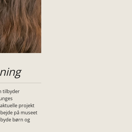
ning
 tilbyder
/unges
aktuelle projekt
arbejde på museet
ilbyde børn og