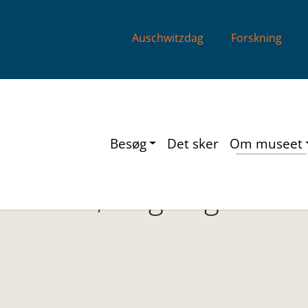
Auschwitzdag
Forskning
Besøg
Det sker
Om museet
.0 Børn, Unge og Under