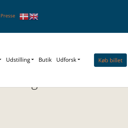
Presse
Udstilling
Butik
Udforsk
Køb billet
visning