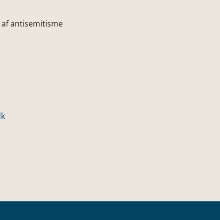
e af antisemitisme
dk