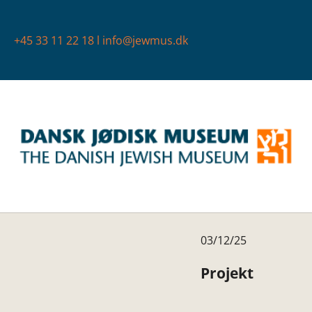
+45 33 11 22 18
l
info@jewmus.dk
Lilmod 2
03/12/25
Projekt